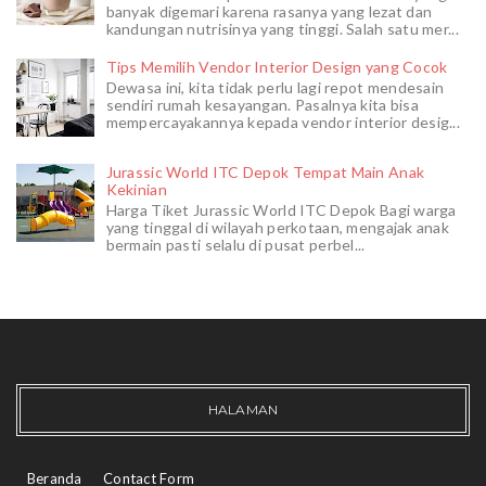
banyak digemari karena rasanya yang lezat dan
kandungan nutrisinya yang tinggi. Salah satu mer...
Tips Memilih Vendor Interior Design yang Cocok
Dewasa ini, kita tidak perlu lagi repot mendesain
sendiri rumah kesayangan. Pasalnya kita bisa
mempercayakannya kepada vendor interior desig...
Jurassic World ITC Depok Tempat Main Anak
Kekinian
Harga Tiket Jurassic World ITC Depok Bagi warga
yang tinggal di wilayah perkotaan, mengajak anak
bermain pasti selalu di pusat perbel...
HALAMAN
Beranda
Contact Form