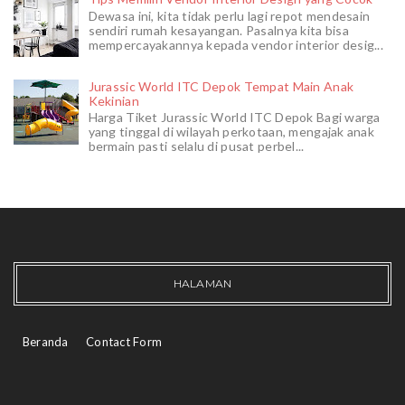
Dewasa ini, kita tidak perlu lagi repot mendesain
sendiri rumah kesayangan. Pasalnya kita bisa
mempercayakannya kepada vendor interior desig...
Jurassic World ITC Depok Tempat Main Anak
Kekinian
Harga Tiket Jurassic World ITC Depok Bagi warga
yang tinggal di wilayah perkotaan, mengajak anak
bermain pasti selalu di pusat perbel...
HALAMAN
Beranda
Contact Form