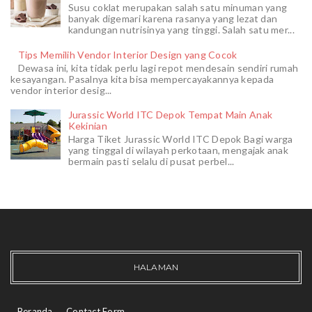
Susu coklat merupakan salah satu minuman yang
banyak digemari karena rasanya yang lezat dan
kandungan nutrisinya yang tinggi. Salah satu mer...
Tips Memilih Vendor Interior Design yang Cocok
Dewasa ini, kita tidak perlu lagi repot mendesain sendiri rumah
kesayangan. Pasalnya kita bisa mempercayakannya kepada
vendor interior desig...
Jurassic World ITC Depok Tempat Main Anak
Kekinian
Harga Tiket Jurassic World ITC Depok Bagi warga
yang tinggal di wilayah perkotaan, mengajak anak
bermain pasti selalu di pusat perbel...
HALAMAN
Beranda
Contact Form