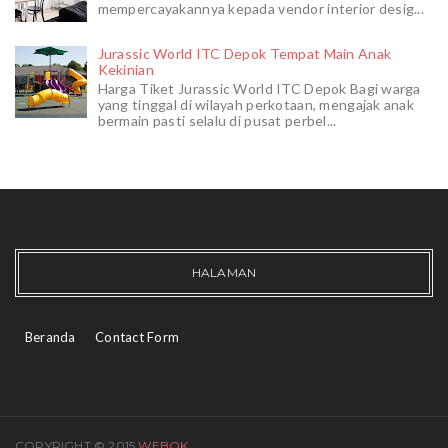
mempercayakannya kepada vendor interior desig...
Jurassic World ITC Depok Tempat Main Anak
Kekinian
Harga Tiket Jurassic World ITC Depok Bagi warga
yang tinggal di wilayah perkotaan, mengajak anak
bermain pasti selalu di pusat perbel...
HALAMAN
Beranda
Contact Form
COPYRIGHT © 2015
WEBOK