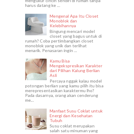
mengukur cincin sendiri di rumah tanpa
harus datang ke ...
Mengenal Apa Itu Closet
Monoblok dan
Kelebihannya
Bingung mencari model
closet yang bagus untuk di
rumah? Coba pertimbangkan closet
monoblok yang unik dan terlihat
menarik. Penasaran ingin ...
Kamu Bisa
Mengekspresikan Karakter
dari Pilihan Kalung Berlian
Asli
Percaya nggak kalau model
potongan berlian yang kamu pilih itu bisa
merepresentasikan karaktermu lho?
Pada dasarnya, orang akan cenderung
me...
Manfaat Susu Coklat untuk
Energi dan Kesehatan
Tubuh
Susu coklat merupakan
salah satu minuman yang