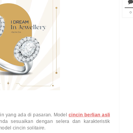
0
in yang ada di pasaran. Model 
cincin berlian asli
da sesuaikan dengan selera dan karakteristik 
odel cincin 
solitaire
.