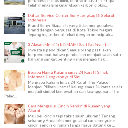
perubahan siklus iklim, central industri di Eropa
telah mengalami kelangkaan karbon dioksi...
Daftar Service Center Sony Lengkap Di Seluruh
Indonesia
Brand Sony? Siapa sih yang tidak mengenalnya.
Brand dengan berpusat di Kota Tokyo Negara
Jepang ini, terkenal sekali dengan menciptak...
3 Alasan Memilih KlikMAMI Saat Berinvestasi
Investasi pendidikan Semua orang pasti akan
berpendapat bahwa pendidikan menjadi salah satu
hal yang sangat penting yang menjadi hak ...
Berapa Harga Kalung Emas 24 Karat? Simak
Informasi Lengkapnya di Sini
Mengapa Kalung Emas 24 Karat The Palace
Menjadi Pilihan Utama?Kalung emas 24 karat selalu
menjadi simbol kemewahan dan keanggunan. The
Palac...
Cara Mengukur Cincin Sendiri di Rumah yang
Akurat
Mau beli cincin tapi takut salah ukuran? Tenang,
sekarang Anda bisa mengetahui cara mengukur
cincin sendiri di rumah tanpa harus datang ke ...