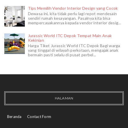
Tips Memilih Vendor Interior Design yang Cocok
Dewasa ini, kita tidak perlu lagi repot mendesain
sendiri rumah kesayangan. Pasalnya kita bisa
mempercayakannya kepada vendor interior desig...
Jurassic World ITC Depok Tempat Main Anak
Kekinian
Harga Tiket Jurassic World ITC Depok Bagi warga
yang tinggal di wilayah perkotaan, mengajak anak
bermain pasti selalu di pusat perbel...
HALAMAN
Beranda
Contact Form