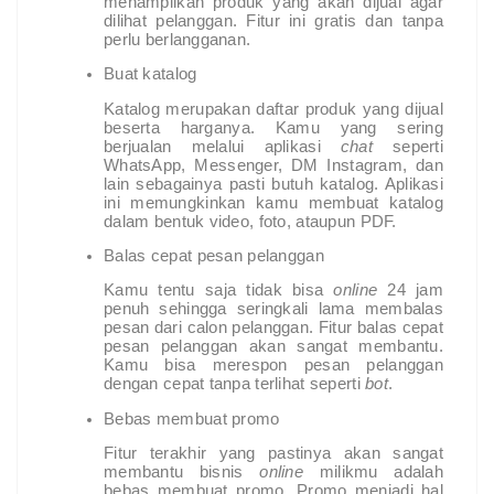
menampilkan produk yang akan dijual agar 
dilihat pelanggan. Fitur ini gratis dan tanpa 
perlu berlangganan.
Buat katalog
Katalog merupakan daftar produk yang dijual 
beserta harganya. Kamu yang sering 
berjualan melalui aplikasi 
chat 
seperti 
WhatsApp, Messenger, DM Instagram, dan 
lain sebagainya pasti butuh katalog. Aplikasi 
ini memungkinkan kamu membuat katalog 
dalam bentuk video, foto, ataupun PDF.
Balas cepat pesan pelanggan
Kamu tentu saja tidak bisa 
online 
24 jam 
penuh sehingga seringkali lama membalas 
pesan dari calon pelanggan. Fitur balas cepat 
pesan pelanggan akan sangat membantu. 
Kamu bisa merespon pesan pelanggan 
dengan cepat tanpa terlihat seperti 
bot
.
Bebas membuat promo
Fitur terakhir yang pastinya akan sangat 
membantu bisnis 
online 
milikmu adalah 
bebas membuat promo. Promo menjadi hal 