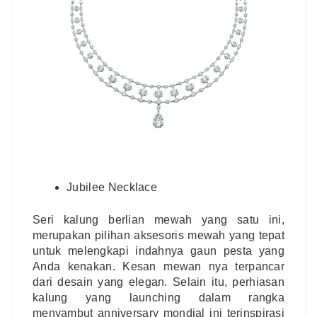
Jubilee Necklace
Seri kalung berlian mewah yang satu ini, 
merupakan pilihan aksesoris mewah yang tepat 
untuk melengkapi indahnya gaun pesta yang 
Anda kenakan. Kesan mewan nya terpancar 
dari desain yang elegan. Selain itu, perhiasan 
kalung yang launching dalam rangka 
menyambut anniversary mondial ini terinspirasi 