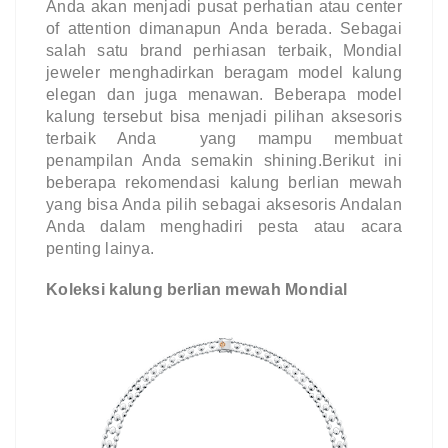
Anda akan menjadi pusat perhatian atau center 
of attention dimanapun Anda berada. Sebagai 
salah satu brand perhiasan terbaik, Mondial 
jeweler menghadirkan beragam model kalung 
elegan dan juga menawan. Beberapa model 
kalung tersebut bisa menjadi pilihan aksesoris 
terbaik Anda  yang mampu membuat 
penampilan Anda semakin shining.Berikut ini 
beberapa rekomendasi kalung berlian mewah 
yang bisa Anda pilih sebagai aksesoris Andalan 
Anda dalam menghadiri pesta atau acara 
penting lainya.
Koleksi kalung berlian mewah Mondial