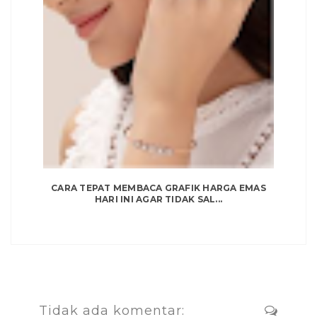
CARA TEPAT MEMBACA GRAFIK HARGA EMAS
HARI INI AGAR TIDAK SAL...
Tidak ada komentar: