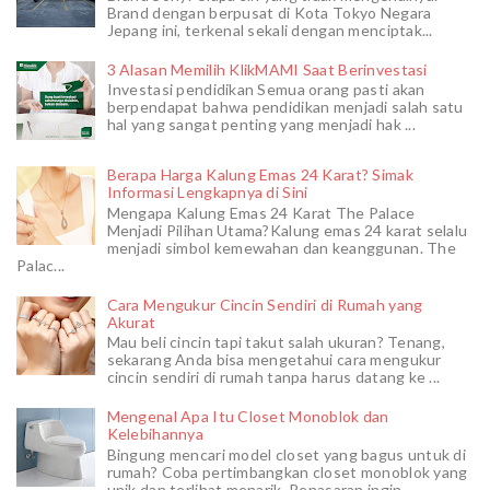
Brand dengan berpusat di Kota Tokyo Negara
Jepang ini, terkenal sekali dengan menciptak...
3 Alasan Memilih KlikMAMI Saat Berinvestasi
Investasi pendidikan Semua orang pasti akan
berpendapat bahwa pendidikan menjadi salah satu
hal yang sangat penting yang menjadi hak ...
Berapa Harga Kalung Emas 24 Karat? Simak
Informasi Lengkapnya di Sini
Mengapa Kalung Emas 24 Karat The Palace
Menjadi Pilihan Utama?Kalung emas 24 karat selalu
menjadi simbol kemewahan dan keanggunan. The
Palac...
Cara Mengukur Cincin Sendiri di Rumah yang
Akurat
Mau beli cincin tapi takut salah ukuran? Tenang,
sekarang Anda bisa mengetahui cara mengukur
cincin sendiri di rumah tanpa harus datang ke ...
Mengenal Apa Itu Closet Monoblok dan
Kelebihannya
Bingung mencari model closet yang bagus untuk di
rumah? Coba pertimbangkan closet monoblok yang
unik dan terlihat menarik. Penasaran ingin ...