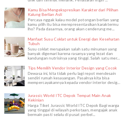
Kamu Bisa Mengekspresikan Karakter dari Pilihan
Kalung Berlian Asli
Percaya nggak kalau model potongan berlian yang
kamu pilih itu bisa merepresentasikan karaktermu
lho? Pada dasarnya, orang akan cenderung me...
Manfaat Susu Coklat untuk Energi dan Kesehatan
Tubuh
Susu coklat merupakan salah satu minuman yang
banyak digemari karena rasanya yang lezat dan
kandungan nutrisinya yang tinggi. Salah satu mer...
Tips Memilih Vendor Interior Design yang Cocok
Dewasa ini, kita tidak perlu lagi repot mendesain
sendiri rumah kesayangan. Pasalnya kita bisa
mempercayakannya kepada vendor interior desig...
Jurassic World ITC Depok Tempat Main Anak
Kekinian
Harga Tiket Jurassic World ITC Depok Bagi warga
yang tinggal di wilayah perkotaan, mengajak anak
bermain pasti selalu di pusat perbel...