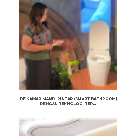
IDE KAMAR MANDI PINTAR (SMART BATHROOM)
DENGAN TEKNOLOGI TER...