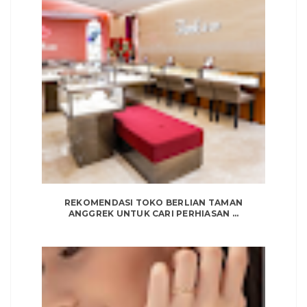
REKOMENDASI TOKO BERLIAN TAMAN
ANGGREK UNTUK CARI PERHIASAN ...