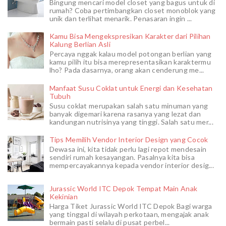
Bingung mencari model closet yang bagus untuk di
rumah? Coba pertimbangkan closet monoblok yang
unik dan terlihat menarik. Penasaran ingin ...
Kamu Bisa Mengekspresikan Karakter dari Pilihan
Kalung Berlian Asli
Percaya nggak kalau model potongan berlian yang
kamu pilih itu bisa merepresentasikan karaktermu
lho? Pada dasarnya, orang akan cenderung me...
Manfaat Susu Coklat untuk Energi dan Kesehatan
Tubuh
Susu coklat merupakan salah satu minuman yang
banyak digemari karena rasanya yang lezat dan
kandungan nutrisinya yang tinggi. Salah satu mer...
Tips Memilih Vendor Interior Design yang Cocok
Dewasa ini, kita tidak perlu lagi repot mendesain
sendiri rumah kesayangan. Pasalnya kita bisa
mempercayakannya kepada vendor interior desig...
Jurassic World ITC Depok Tempat Main Anak
Kekinian
Harga Tiket Jurassic World ITC Depok Bagi warga
yang tinggal di wilayah perkotaan, mengajak anak
bermain pasti selalu di pusat perbel...