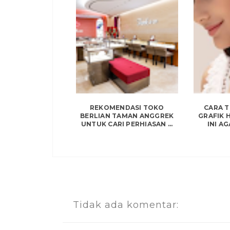
REKOMENDASI TOKO
CARA 
BERLIAN TAMAN ANGGREK
GRAFIK 
UNTUK CARI PERHIASAN ...
INI AG
Tidak ada komentar: