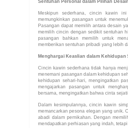
Sentuhan Personal dalam Pilihan Desai
Meskipun sederhana, cincin kawin ini
memungkinkan pasangan untuk menemuka
Pasangan dapat memilih antara desain yan
memilih cincin dengan sedikit sentuhan 
pasangan bahkan memilih untuk mena
memberikan sentuhan pribadi yang lebih d
Menghargai Keaslian dalam Kehidupan S
Cincin kawin sederhana tidak hanya menja
menemani pasangan dalam kehidupan seha
kehidupan sehari-hari, mengingatkan pa
mengajarkan pasangan untuk menghar
bersama, mengingatkan bahwa cinta sejati
Dalam kesimpulannya, cincin kawin simp
memancarkan pesona elegan yang unik. Ci
abadi dalam pernikahan. Dengan memilih
mendapatkan perhiasan yang indah, tetap