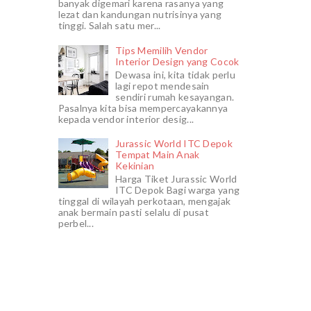
banyak digemari karena rasanya yang
lezat dan kandungan nutrisinya yang
tinggi. Salah satu mer...
Tips Memilih Vendor
Interior Design yang Cocok
Dewasa ini, kita tidak perlu
lagi repot mendesain
sendiri rumah kesayangan.
Pasalnya kita bisa mempercayakannya
kepada vendor interior desig...
Jurassic World ITC Depok
Tempat Main Anak
Kekinian
Harga Tiket Jurassic World
ITC Depok Bagi warga yang
tinggal di wilayah perkotaan, mengajak
anak bermain pasti selalu di pusat
perbel...