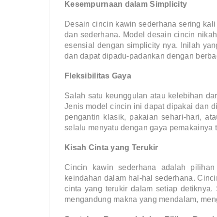
Kesempurnaan dalam Simplicity
Desain cincin kawin sederhana sering kal
dan sederhana. Model desain cincin nika
esensial dengan simplicity nya. Inilah y
dan dapat dipadu-padankan dengan berbag
Fleksibilitas Gaya
Salah satu keunggulan atau kelebihan dari
Jenis model cincin ini dapat dipakai dan d
pengantin klasik, pakaian sehari-hari, 
selalu menyatu dengan gaya pemakainya t
Kisah Cinta yang Terukir
Cincin kawin sederhana adalah piliha
keindahan dalam hal-hal sederhana. Cincin
cinta yang terukir dalam setiap detiknya
mengandung makna yang mendalam, mengi