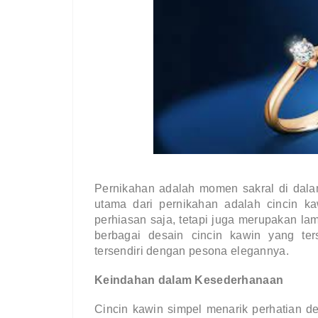
Pernikahan adalah momen sakral di dala
utama dari pernikahan adalah cincin k
perhiasan saja, tetapi juga merupakan la
berbagai desain cincin kawin yang ters
tersendiri dengan pesona elegannya.
Keindahan dalam Kesederhanaan
Cincin kawin simpel menarik perhatian 