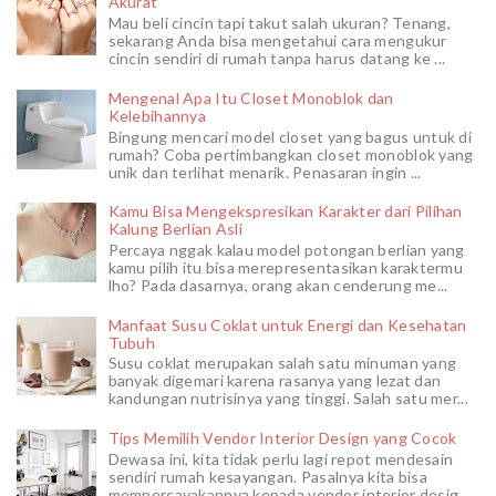
Akurat
Mau beli cincin tapi takut salah ukuran? Tenang,
sekarang Anda bisa mengetahui cara mengukur
cincin sendiri di rumah tanpa harus datang ke ...
Mengenal Apa Itu Closet Monoblok dan
Kelebihannya
Bingung mencari model closet yang bagus untuk di
rumah? Coba pertimbangkan closet monoblok yang
unik dan terlihat menarik. Penasaran ingin ...
Kamu Bisa Mengekspresikan Karakter dari Pilihan
Kalung Berlian Asli
Percaya nggak kalau model potongan berlian yang
kamu pilih itu bisa merepresentasikan karaktermu
lho? Pada dasarnya, orang akan cenderung me...
Manfaat Susu Coklat untuk Energi dan Kesehatan
Tubuh
Susu coklat merupakan salah satu minuman yang
banyak digemari karena rasanya yang lezat dan
kandungan nutrisinya yang tinggi. Salah satu mer...
Tips Memilih Vendor Interior Design yang Cocok
Dewasa ini, kita tidak perlu lagi repot mendesain
sendiri rumah kesayangan. Pasalnya kita bisa
mempercayakannya kepada vendor interior desig...