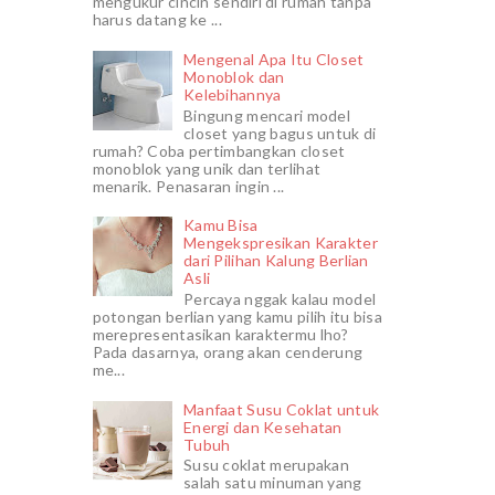
mengukur cincin sendiri di rumah tanpa
harus datang ke ...
Mengenal Apa Itu Closet
Monoblok dan
Kelebihannya
Bingung mencari model
closet yang bagus untuk di
rumah? Coba pertimbangkan closet
monoblok yang unik dan terlihat
menarik. Penasaran ingin ...
Kamu Bisa
Mengekspresikan Karakter
dari Pilihan Kalung Berlian
Asli
Percaya nggak kalau model
potongan berlian yang kamu pilih itu bisa
merepresentasikan karaktermu lho?
Pada dasarnya, orang akan cenderung
me...
Manfaat Susu Coklat untuk
Energi dan Kesehatan
Tubuh
Susu coklat merupakan
salah satu minuman yang