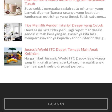
Tubuh
Susu coklat merupakan salah satu minuman yang
banyak digemari karena rasanya yang lezat dan
kandungan nutrisinya yang tinggi. Salah satu mer...
Tips Memilih Vendor Interior Design yang Cocok
Dewasa ini, kita tidak perlu lagi repot mendesain
sendiri rumah kesayangan. Pasalnya kita bisa
mempercayakannya kepada vendor interior desig...
Jurassic World ITC Depok Tempat Main Anak
Kekinian
Harga Tiket Jurassic World ITC Depok Bagi warga
yang tinggal di wilayah perkotaan, mengajak anak
bermain pasti selalu di pusat perbel...
HALAMAN