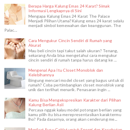
Berapa Harga Kalung Emas 24 Karat? Simak
Informasi Lengkapnya di Sini
Mengapa Kalung Emas 24 Karat The Palace
Menjadi Pilihan Utama?Kalung emas 24 karat selalu
menjadi simbol kemewahan dan keanggunan. The
Palac...
Cara Mengukur Cincin Sendiri di Rumah yang
Akurat
Mau beli cincin tapi takut salah ukuran? Tenang,
sekarang Anda bisa mengetahui cara mengukur
cincin sendiri di rumah tanpa harus datang ke ...
Mengenal Apa Itu Closet Monoblok dan
Kelebihannya
Bingung mencari model closet yang bagus untuk di
rumah? Coba pertimbangkan closet monoblok yang
unik dan terlihat menarik. Penasaran ingin ...
Kamu Bisa Mengekspresikan Karakter dari Pilihan
Kalung Berlian Asli
Percaya nggak kalau model potongan berlian yang
kamu pilih itu bisa merepresentasikan karaktermu
lho? Pada dasarnya, orang akan cenderung me...
Manfaat Susu Coklat untuk Energi dan Kesehatan