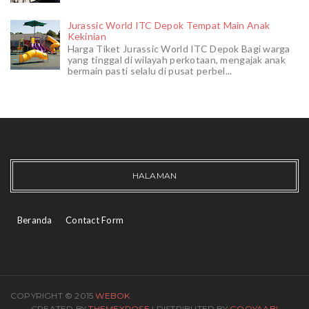
Jurassic World ITC Depok Tempat Main Anak
Kekinian
Harga Tiket Jurassic World ITC Depok Bagi warga
yang tinggal di wilayah perkotaan, mengajak anak
bermain pasti selalu di pusat perbel...
HALAMAN
Beranda
Contact Form
COPYRIGHT © 2015
WEBOK
CREATED BY
THEMEXPOSE
| DISTRIBUTED BY
GOOYAABI