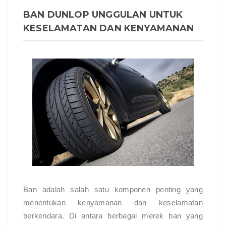
BAN DUNLOP UNGGULAN UNTUK
KESELAMATAN DAN KENYAMANAN
Ban adalah salah satu komponen penting yang
menentukan kenyamanan dan keselamatan
berkendara. Di antara berbagai merek ban yang