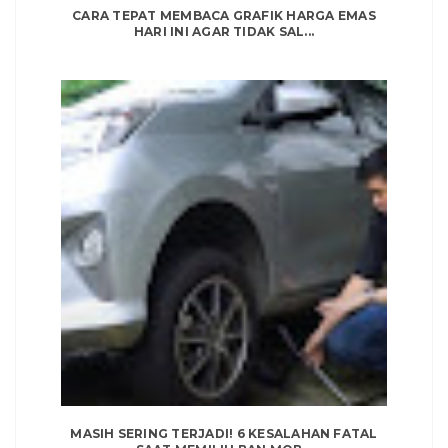
CARA TEPAT MEMBACA GRAFIK HARGA EMAS
HARI INI AGAR TIDAK SAL...
MASIH SERING TERJADI! 6 KESALAHAN FATAL