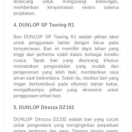
dirancang untuk mengurangi kebisingan,
memberikan kenyamanan ekstra selama
perjalanan.
4. DUNLOP SP Touring R1
Ban DUNLOP SP Touring R1 adalah pilihan ideal
untuk penggunaan harian dengan fokus pada
kenyamanan. Ban ini memiliki daya tahan yang
tinggi dan performa stabil dalam berbagai kondisi
cuaca. Tapak ban yang dirancang khusus
memastikan pengendalian yang mudah dan
pengereman yang lebih baik, memberikan rasa
aman saat berkendara. Selain itu, struktur ban yang
ringan berkontribusi pada efisiensi bahan bakar,
menjadikannya pilihan yang ekonomis untuk
penggunaan sehari-hari.
5. DUNLOP Direzza DZ102
DUNLOP Direzza DZ102 adalah ban yang cocok
untuk pengendara yang menginginkan perpaduan
antara performa dan gaya. Dengan desain sporty