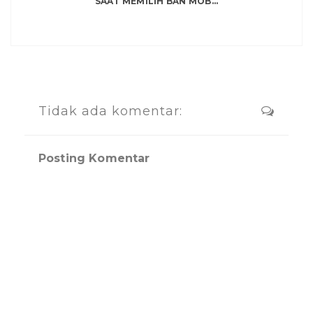
SAAT MEMILIH BAN MOB...
Tidak ada komentar:
Posting Komentar