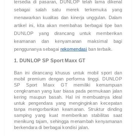
tersedia di pasaran, DUNLOP telah lama dikenal
sebagai salah satu merek terkemuka yang
menawarkan kualitas dan kinerja unggulan. Dalam
artikel ini, kita akan membahas berbagai tipe ban
DUNLOP yang dirancang untuk memberikan
keamanan dan kenyamanan maksimal bagi
penggunanya sebagai
rekomendasi
ban terbaik.
1. DUNLOP SP Sport Maxx GT
Ban ini dirancang khusus untuk mobil sport dan
mobil premium dengan performa tinggi. DUNLOP
SP Sport Maxx GT memiliki kemampuan
cengkraman yang luar biasa pada permukaan jalan
kering maupun basah. Hal ini membuatnya ideal
untuk pengendara yang menginginkan kecepatan
tanpa mengorbankan keamanan. Struktur dinding
samping yang kuat memberikan stabilitas saat
menikung tajam, sehingga menambah kenyamanan
berkendara di berbagai kondisi jalan.