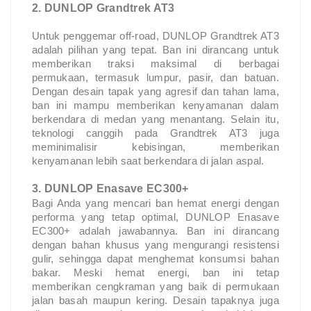
2. DUNLOP Grandtrek AT3
Untuk penggemar off-road, DUNLOP Grandtrek AT3
adalah pilihan yang tepat. Ban ini dirancang untuk
memberikan traksi maksimal di berbagai
permukaan, termasuk lumpur, pasir, dan batuan.
Dengan desain tapak yang agresif dan tahan lama,
ban ini mampu memberikan kenyamanan dalam
berkendara di medan yang menantang. Selain itu,
teknologi canggih pada Grandtrek AT3 juga
meminimalisir kebisingan, memberikan
kenyamanan lebih saat berkendara di jalan aspal.
3. DUNLOP Enasave EC300+
Bagi Anda yang mencari ban hemat energi dengan
performa yang tetap optimal, DUNLOP Enasave
EC300+ adalah jawabannya. Ban ini dirancang
dengan bahan khusus yang mengurangi resistensi
gulir, sehingga dapat menghemat konsumsi bahan
bakar. Meski hemat energi, ban ini tetap
memberikan cengkraman yang baik di permukaan
jalan basah maupun kering. Desain tapaknya juga