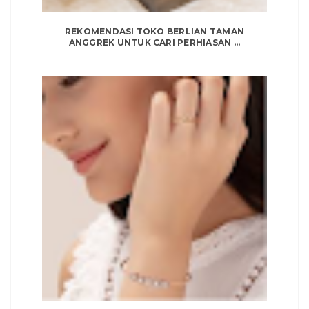
REKOMENDASI TOKO BERLIAN TAMAN
ANGGREK UNTUK CARI PERHIASAN ...