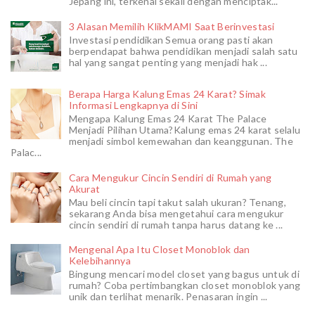
Jepang ini, terkenal sekali dengan menciptak...
3 Alasan Memilih KlikMAMI Saat Berinvestasi
Investasi pendidikan Semua orang pasti akan
berpendapat bahwa pendidikan menjadi salah satu
hal yang sangat penting yang menjadi hak ...
Berapa Harga Kalung Emas 24 Karat? Simak
Informasi Lengkapnya di Sini
Mengapa Kalung Emas 24 Karat The Palace
Menjadi Pilihan Utama?Kalung emas 24 karat selalu
menjadi simbol kemewahan dan keanggunan. The
Palac...
Cara Mengukur Cincin Sendiri di Rumah yang
Akurat
Mau beli cincin tapi takut salah ukuran? Tenang,
sekarang Anda bisa mengetahui cara mengukur
cincin sendiri di rumah tanpa harus datang ke ...
Mengenal Apa Itu Closet Monoblok dan
Kelebihannya
Bingung mencari model closet yang bagus untuk di
rumah? Coba pertimbangkan closet monoblok yang
unik dan terlihat menarik. Penasaran ingin ...