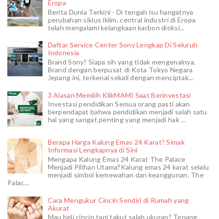
Eropa
Berita Dunia Terkini - Di tengah isu hangatnya
perubahan siklus iklim, central industri di Eropa
telah mengalami kelangkaan karbon dioksi...
Daftar Service Center Sony Lengkap Di Seluruh
Indonesia
Brand Sony? Siapa sih yang tidak mengenalnya.
Brand dengan berpusat di Kota Tokyo Negara
Jepang ini, terkenal sekali dengan menciptak...
3 Alasan Memilih KlikMAMI Saat Berinvestasi
Investasi pendidikan Semua orang pasti akan
berpendapat bahwa pendidikan menjadi salah satu
hal yang sangat penting yang menjadi hak ...
Berapa Harga Kalung Emas 24 Karat? Simak
Informasi Lengkapnya di Sini
Mengapa Kalung Emas 24 Karat The Palace
Menjadi Pilihan Utama?Kalung emas 24 karat selalu
menjadi simbol kemewahan dan keanggunan. The
Palac...
Cara Mengukur Cincin Sendiri di Rumah yang
Akurat
Mau beli cincin tapi takut salah ukuran? Tenang,