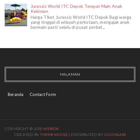
Jurassic World ITC Depok Tempat Main Anak
Kekinian
Harga Tiket Jurassic World ITC Depok Bagi warga
yang tinggal di wilayah perkotaan, mengajak anak
bermain pasti selalu di pusat perbel...
HALAMAN
Beranda
Contact Form
COPYRIGHT © 2015
WEBOK
CREATED BY
THEMEXPOSE
| DISTRIBUTED BY
GOOYAABI