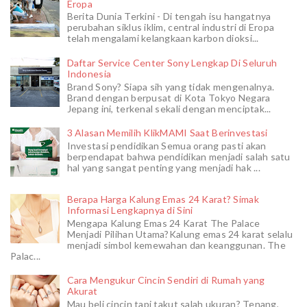
Eropa
Berita Dunia Terkini - Di tengah isu hangatnya
perubahan siklus iklim, central industri di Eropa
telah mengalami kelangkaan karbon dioksi...
Daftar Service Center Sony Lengkap Di Seluruh
Indonesia
Brand Sony? Siapa sih yang tidak mengenalnya.
Brand dengan berpusat di Kota Tokyo Negara
Jepang ini, terkenal sekali dengan menciptak...
3 Alasan Memilih KlikMAMI Saat Berinvestasi
Investasi pendidikan Semua orang pasti akan
berpendapat bahwa pendidikan menjadi salah satu
hal yang sangat penting yang menjadi hak ...
Berapa Harga Kalung Emas 24 Karat? Simak
Informasi Lengkapnya di Sini
Mengapa Kalung Emas 24 Karat The Palace
Menjadi Pilihan Utama?Kalung emas 24 karat selalu
menjadi simbol kemewahan dan keanggunan. The
Palac...
Cara Mengukur Cincin Sendiri di Rumah yang
Akurat
Mau beli cincin tapi takut salah ukuran? Tenang,