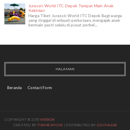
Jurassic World ITC Depok Tempat Main Anak
Kekinian
Harga Tiket Jurassic World ITC Depok Bagi warga
yang tinggal di wilayah perkotaan, mengajak anak
bermain pasti selalu di pusat perbel...
HALAMAN
Beranda
Contact Form
COPYRIGHT © 2015
WEBOK
CREATED BY
THEMEXPOSE
| DISTRIBUTED BY
GOOYAABI