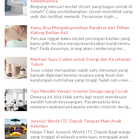
Kelebihannya
Bingung mencari model closet yang bagus untuk di
rumah? Coba pertimbangkan closet monoblok yang
unik dan terlihat menarik. Penasaran ingin ...
Kamu Bisa Mengekspresikan Karakter dari Pilihan
Kalung Berlian Asli
Percaya nggak kalau model potongan berlian yang
kamu pilih itu bisa merepresentasikan karaktermu
lho? Pada dasarnya, orang akan cenderung me...
Manfaat Susu Coklat untuk Energi dan Kesehatan
Tubuh
Susu coklat merupakan salah satu minuman yang
banyak digemari karena rasanya yang lezat dan
kandungan nutrisinya yang tinggi. Salah satu mer...
Tips Memilih Vendor Interior Design yang Cocok
Dewasa ini, kita tidak perlu lagi repot mendesain
sendiri rumah kesayangan. Pasalnya kita bisa
mempercayakannya kepada vendor interior desig...
Jurassic World ITC Depok Tempat Main Anak
Kekinian
Harga Tiket Jurassic World ITC Depok Bagi warga
yang tinggal di wilayah perkotaan, mengajak anak