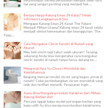
berpendapat bahwa pendidikan menjadi salah satu
hal yang sangat penting yang menjadi hak ...
Berapa Harga Kalung Emas 24 Karat? Simak
Informasi Lengkapnya di Sini
Mengapa Kalung Emas 24 Karat The Palace
Menjadi Pilihan Utama?Kalung emas 24 karat selalu
menjadi simbol kemewahan dan keanggunan. The
Palac...
Cara Mengukur Cincin Sendiri di Rumah yang
Akurat
Mau beli cincin tapi takut salah ukuran? Tenang,
sekarang Anda bisa mengetahui cara mengukur
cincin sendiri di rumah tanpa harus datang ke ...
Mengenal Apa Itu Closet Monoblok dan
Kelebihannya
Bingung mencari model closet yang bagus untuk di
rumah? Coba pertimbangkan closet monoblok yang
unik dan terlihat menarik. Penasaran ingin ...
Kamu Bisa Mengekspresikan Karakter dari Pilihan
Kalung Berlian Asli
Percaya nggak kalau model potongan berlian yang
kamu pilih itu bisa merepresentasikan karaktermu