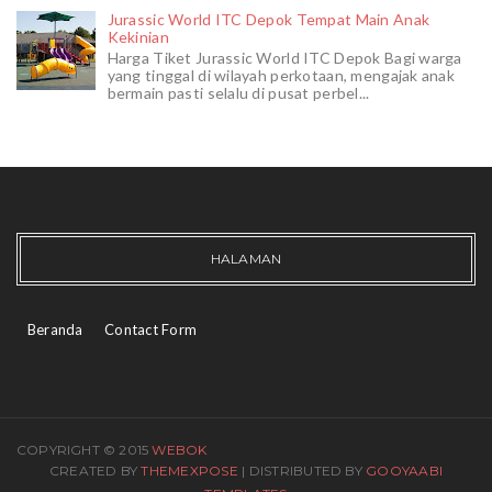
Jurassic World ITC Depok Tempat Main Anak
Kekinian
Harga Tiket Jurassic World ITC Depok Bagi warga
yang tinggal di wilayah perkotaan, mengajak anak
bermain pasti selalu di pusat perbel...
HALAMAN
Beranda
Contact Form
COPYRIGHT © 2015
WEBOK
CREATED BY
THEMEXPOSE
| DISTRIBUTED BY
GOOYAABI